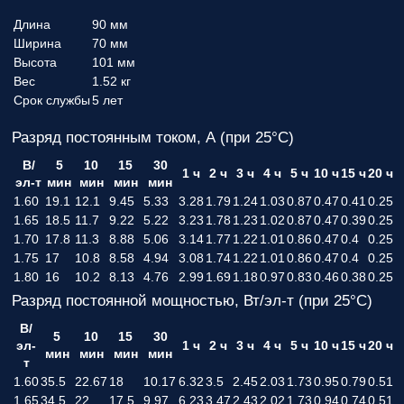
Длина
90 мм
Ширина
70 мм
Высота
101 мм
Вес
1.52 кг
Срок службы
5 лет
Разряд постоянным током, А (при 25°С)
В/
5
10
15
30
1 ч
2 ч
3 ч
4 ч
5 ч
10 ч
15 ч
20 ч
эл-т
мин
мин
мин
мин
1.60
19.1
12.1
9.45
5.33
3.28
1.79
1.24
1.03
0.87
0.47
0.41
0.25
1.65
18.5
11.7
9.22
5.22
3.23
1.78
1.23
1.02
0.87
0.47
0.39
0.25
1.70
17.8
11.3
8.88
5.06
3.14
1.77
1.22
1.01
0.86
0.47
0.4
0.25
1.75
17
10.8
8.58
4.94
3.08
1.74
1.22
1.01
0.86
0.47
0.4
0.25
1.80
16
10.2
8.13
4.76
2.99
1.69
1.18
0.97
0.83
0.46
0.38
0.25
Разряд постоянной мощностью, Вт/эл-т (при 25°С)
В/
5
10
15
30
эл-
1 ч
2 ч
3 ч
4 ч
5 ч
10 ч
15 ч
20 ч
мин
мин
мин
мин
т
1.60
35.5
22.67
18
10.17
6.32
3.5
2.45
2.03
1.73
0.95
0.79
0.51
1.65
34.5
22
17.5
9.97
6.23
3.47
2.43
2.02
1.73
0.94
0.74
0.51