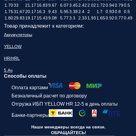
1.70
33
21.17
16.83
9.67
6.07
3.45
2.42
2.02
1.72
0.94
0.79
0.5
1.75
31.67
20.17
16.3
9.43
5.95
3.38
2.4
2
1.7
0.93
0.8
0.5
1.80
29.83
19.17
15.43
9.08
5.77
3.3
2.33
1.93
1.65
0.92
0.77
0.49
Товар принадлежит к категориям:
Аккумуляторы
YELLOW
HR/HRL
5 Ач
Способы оплаты
Оплата картами
Безналичный расчет по договору
Отгрузка ИБП YELLOW HR 12-5 в день оплаты
Банки-партнеры
Наши менеджеры всегда на связи.
ОБРАЩАЙТЕСЬ!