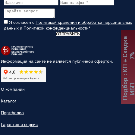
Я согласен с
Политикой хранения и обработки персональных
данных
и
Политикой конфиденциальности
*
ОТПРАВИТЬ
:
К
П
+
С
к
и
д
к
а
7
Информация на сайте не является публичной офертой.
Подбор
ИБ
О компании
Каталог
Портфолио
Гарантия и сервис