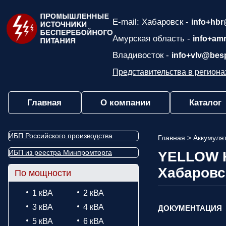
E-mail: Хабаровск -
info+hbr
Амурская область -
info+am
Владивосток -
info+vlv@bes
Представительства в региона
Главная
О компании
Каталог
ИБП Российского производства
Главная
>
Аккумул
ИБП из реестра Минпромторга
YELLOW H
Хабаровс
По мощности
1 кВА
2 кВА
3 кВА
4 кВА
ДОКУМЕНТАЦИЯ
5 кВА
6 кВА