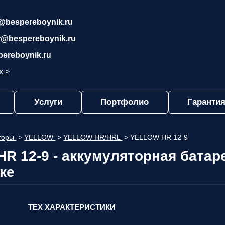
@bespereboynik.ru
r@bespereboynik.ru
pereboynik.ru
х >
Услуги
Портфолио
Гарантия
яторы
>
YELLOW
>
YELLOW HR/HRL
>
YELLOW HR 12-9
R 12-9 - аккумуляторная батар
ке
ТЕХ ХАРАКТЕРИСТИКИ