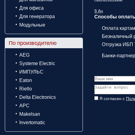
Для офиса
9 Ач
Для генератора
Способы оплат
Модульные
Оплата карта
Безналичный р
По производителю
Отгрузка ИБП
AEG
Банки-партне
Systeme Electric
ИМПУЛЬС
Eaton
Riello
Delta Electronics
Я согласен с
Пол
APC
Makelsan
Invertomatic