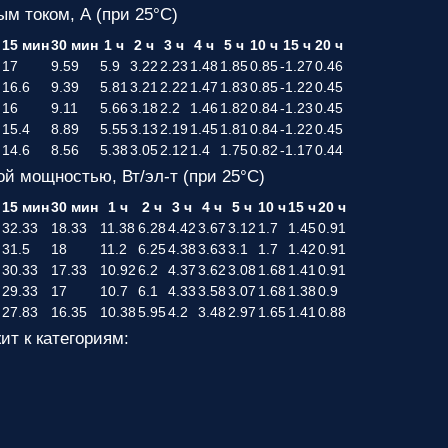
ым током, А (при 25°С)
н
15 мин
30 мин
1 ч
2 ч
3 ч
4 ч
5 ч
10 ч
15 ч
20 ч
17
9.59
5.9
3.22
2.23
1.48
1.85
0.85
-1.27
0.46
16.6
9.39
5.81
3.21
2.22
1.47
1.83
0.85
-1.22
0.45
16
9.11
5.66
3.18
2.2
1.46
1.82
0.84
-1.23
0.45
15.4
8.89
5.55
3.13
2.19
1.45
1.81
0.84
-1.22
0.45
14.6
8.56
5.38
3.05
2.12
1.4
1.75
0.82
-1.17
0.44
ой мощностью, Вт/эл-т (при 25°С)
н
15 мин
30 мин
1 ч
2 ч
3 ч
4 ч
5 ч
10 ч
15 ч
20 ч
32.33
18.33
11.38
6.28
4.42
3.67
3.12
1.7
1.45
0.91
31.5
18
11.2
6.25
4.38
3.63
3.1
1.7
1.42
0.91
30.33
17.33
10.92
6.2
4.37
3.62
3.08
1.68
1.41
0.91
29.33
17
10.7
6.1
4.33
3.58
3.07
1.68
1.38
0.9
27.83
16.35
10.38
5.95
4.2
3.48
2.97
1.65
1.41
0.88
ит к категориям: