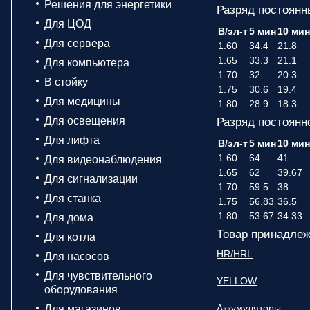
Решения для энергетики
Разряд постоянн
Для ЦОД
В/эл-т
5 мин
10 ми
Для сервера
1.60
34.4
21.8
1.65
33.3
21.1
Для компьютера
1.70
32
20.3
В стойку
1.75
30.6
19.4
Для медицины
1.80
28.9
18.3
Для освещения
Разряд постоянн
Для лифта
В/эл-т
5 мин
10 ми
1.60
64
41
Для видеонаблюдения
1.65
62
39.67
Для сигнализации
1.70
59.5
38
Для станка
1.75
56.83
36.5
1.80
53.67
34.33
Для дома
Товар принадлеж
Для котла
HR/HRL
Для насосов
Для чувствительного
YELLOW
оборудования
Аккумуляторы
Для магазинов