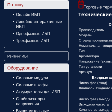
По типу
Торговые тер
Технические
Онлайн ИБП
Линейно-интерактивные
О
ИБП
Производитель
Однофазные ИБП
Модель
Страна производст
Трехфазные ИБП
Номинальная мощн
Тип
Архитектура
Рейтинг ИБП
Напряжение (вx./вы
Тип установки
Оборудование
Артикул
Входные х
Силовые модули
Число фаз (вход)
Силовые шкафы
Диапазон входного
Аккумуляторы для ИБП
Стабилизаторы
Число фаз (выход)
напряжения
Выходная частота
Количество выходн
Выпрямительные