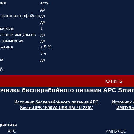
ция
есть
да
ельных интерфейсов
да
да
каторы
1
ольтных импульсов
да
о замыкания
да
яжения
± 5 %
3 ч
ки
да
б.
КУПИТЬ
очника бесперебойного питания APC Smar
Источник бесперебойного питания APC
Источник 
Smart-UPS 1500VA USB RM 2U 230V
ИМПУЛЬ
ристики
APC
ИМПУЛЬС