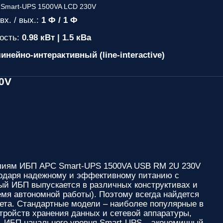
вх. / вых.:
1 Ф / 1 Ф
ость:
0.98 кВт | 1.5 кВа
инейно-интерактивный (line-interactive)
0V
елиям
ИБП APC Smart-UPS 1500VA USB RM 2U 230V
годаря надежному и эффективному питанию с
ый ИБП выпускается в различных конструктивах и
емя автономной работы). Поэтому всегда найдется
ета. Стандартные модели – наиболее популярные в
тройств хранения данных и сетевой аппаратуры,
. ИБП начального уровня Smart-UPS – экономичный