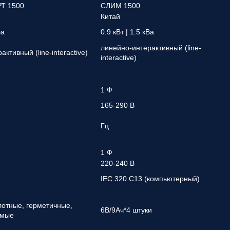
Т 1500
СЛИМ 1500
Китай
Ва
0.9 кВт | 1.5 кВа
линейно-интерактивный (line-
ктивный (line-interactive)
interactive)
1 Ф
165-290 В
Гц
1 Ф
220-240 В
IEC 320 C13 (компьютерный)
лотные, герметичные,
6В/9Ач*4 штуки
емые