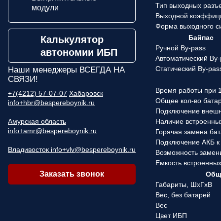
Тип выходных разъ
модули
Выходной коэффиц
Форма выходного с
Байпас
Калькулятор
Ручной By-pass
автономии ИБП
Автоматический By-
Статический By-pas
Наши менеджеры
ВСЕГДА НА
СВЯЗИ!
Время работы при 1
+7(4212) 57-07-07
Хабаровск
Общее кол-во бата
info+hbr@bespereboynik.ru
Подключение внеш
Амурская область
Наличие встроенны
info+amr@bespereboynik.ru
Горячая замена ба
Подключение АКБ к
Владивосток info+vlv@bespereboynik.ru
Возможность замен
Емкость встроенны
Заказать звонок
Общ
Габариты, ШхГхВ
Вес, без батарей
Вес
Цвет ИБП