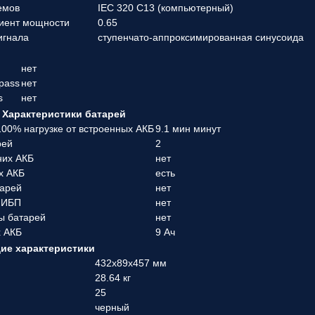
емов
IEC 320 C13 (компьютерный)
иент мощности
0.65
игнала
ступенчато-аппроксимированная синусоида
нет
pass
нет
s
нет
Характеристики батарей
00% нагрузке от встроенных АКБ
9.1 мин минут
рей
2
них АКБ
нет
х АКБ
есть
тарей
нет
 ИБП
нет
ы батарей
нет
х АКБ
9 Ач
ие характеристики
432x89x457 мм
28.64 кг
25
черный