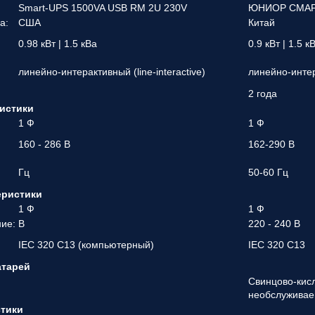
Smart-UPS 1500VA USB RM 2U 230V
ЮНИОР СМАР
а:
США
Китай
0.98 кВт | 1.5 кВа
0.9 кВт | 1.5 к
линейно-интерактивный (line-interactive)
линейно-интера
2 года
истики
1 Ф
1 Ф
160 - 286 В
162-290 В
Гц
50-60 Гц
еристики
1 Ф
1 Ф
ие:
В
220 - 240 В
IEC 320 C13 (компьютерный)
IEC 320 C13
атарей
Свинцово-кис
необслужива
стики