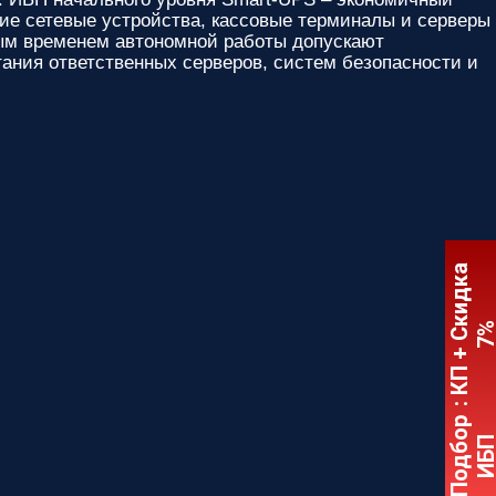
е сетевые устройства, кассовые терминалы и серверы
ным временем автономной работы допускают
ания ответственных серверов, систем безопасности и
:
К
П
+
С
к
и
д
к
а
7
Подбор
ИБ