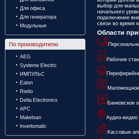
выбор для малых
Для офиса
начального уров
Для генератора
подключение вне
связи во время 
Модульные
Области пр
По производителю
Персональн
AEG
Рабочие ста
Systeme Electric
Периферийно
ИМПУЛЬС
Eaton
Маломощное
Riello
Delta Electronics
Банковское 
APC
Аудио-видео
Makelsan
Invertomatic
Кассовые ап