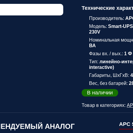
Технические харак
Производитель:
AP
Модель:
Smart-UPS
230V
Номинальная мощн
ВА
Фазы вх. / вых.:
1 Ф 
Тип:
линейно-интер
interactive)
Габариты, ШхГхВ:
Вес, без батарей:
2
В наличии
Товар в категориях:
A
APC 
ЕНДУЕМЫЙ АНАЛОГ