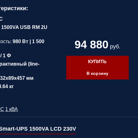
теристики:
C
 1500VA USB RM 2U
94 880
ость:
980 Вт | 1 500
руб.
/ 1 Ф
КУПИТЬ
активный (line-
В корзину
432x89x457 мм
8.64 кг
PC
1 кВА
Smart-UPS 1500VA LCD 230V