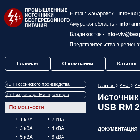
E-mail: Хабаровск -
info+hbr
Амурская область -
info+am
Владивосток -
info+vlv@bes
Представительства в региона
Главная
О компании
Каталог
ИБП Российского производства
Главная
>
APC
>
AP
ИБП из реестра Минпромторга
Источник
USB RM 2
По мощности
1 кВА
2 кВА
3 кВА
4 кВА
ДОКУМЕНТАЦИЯ
5 кВА
6 кВА