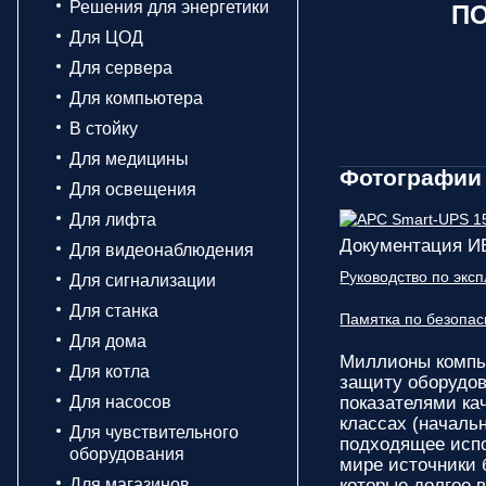
Решения для энергетики
ПО
Для ЦОД
Для сервера
Для компьютера
В стойку
Для медицины
Фотографии 
Для освещения
Для лифта
Документация И
Для видеонаблюдения
Руководство по эк
Для сигнализации
Для станка
Памятка по безопа
Для дома
Миллионы компь
Для котла
защиту оборудов
Для насосов
показателями ка
классах (началь
Для чувствительного
подходящее испо
оборудования
мире источники 
Для магазинов
которые долгое 