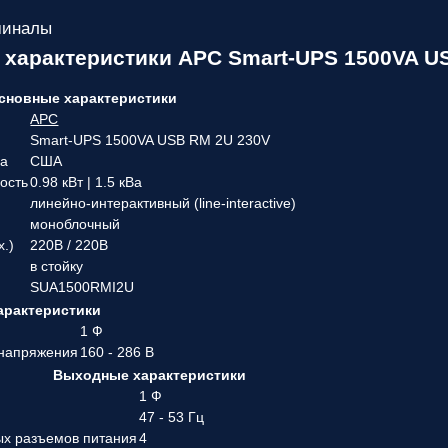
миналы
 характеристики APC Smart-UPS 1500VA 
сновные характеристики
APC
Smart-UPS 1500VA USB RM 2U 230V
ва
США
ость
0.98 кВт | 1.5 кВа
линейно-интерактивный (line-interactive)
моноблочный
х.)
220В / 220В
в стойку
SUA1500RMI2U
арактеристики
1 Ф
 напряжения
160 - 286 В
Выходные характеристики
1 Ф
47 - 53 Гц
ых разъемов питания
4