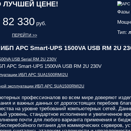
 ЛУЧШЕЙ ЦЕНЕ!
Фазы 
82 330
Мощн
руб.
Тип:
л
ПЕРЕЙТИ >>
ИБП APC Smart-UPS 1500VA USB RM 2U 23
БП APC Smart-UPS 1500VA USB RM 2U 230V
сплуатации ИБП APC SUA1500RMI2U
сной эксплуатации ИБП APC SUA1500RMI2U
ютерных профессионалов во всем мире доверяют изд
ания и важных данных от дорогостоящих перебоев бла
чества на уровне требований компьютерных сетей. Данн
ный уровень, стандартное исполнение и увеличенное вр
лнение почти для любого варианта применения и бюдж
бесперебойного питания для коммерческих серверов, ус
время считались эталоном надежности и управляемости