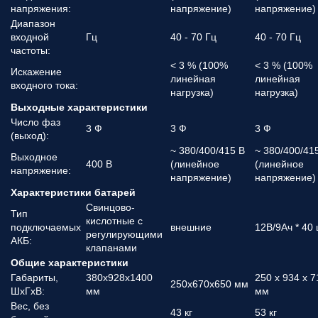
напряжения:
напряжение)
напряжение)
Диапазон
входной
Гц
40 - 70 Гц
40 - 70 Гц
частоты:
< 3 % (100%
< 3 % (100%
Искажение
линейная
линейная
входного тока:
нагрузка)
нагрузка)
Выходные характеристики
Число фаз
3 Ф
3 Ф
3 Ф
(выход):
~ 380/400/415 В
~ 380/400/41
Выходное
400 В
(линейное
(линейное
напряжение:
напряжение)
напряжение)
Характеристики батарей
Свинцово-
Тип
кислотные с
подключаемых
внешние
12В/9Ач * 40 
регулирующими
АКБ:
клапанами
Общие характеристики
Габариты,
380х928х1400
250 х 934 х 7
250x670x650 мм
ШхГхВ:
мм
мм
Вес, без
43 кг
53 кг