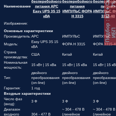
:
К
П
+
С
к
и
д
к
а
7
бесперебойного
бесперебойного
бесперебой
Наименование
питания APC
питания
питания
Easy UPS 3S 15
ИМПУЛЬС ФОРА
ИМПУЛЬС Ф
кВА
Н 3315
3315-40
Изображение:
Подбор
ИБ
Основные характеристики
Производитель:
APC
ИМПУЛЬС
ИМПУЛЬС
Easy UPS 3S 15
Модель:
ФОРА Н 3315
ФОРА 3315-4
кВА
Страна
США
Китай
Китай
производства:
Номинальная
15 кВт | 15 кВа
15 кВт | 15 кВа
15 кВт | 15 к
мощность:
двойного
двойного
двойного
Тип:
преобразования
преобразования
преобразова
(on-line)
(on-line)
(on-line)
Гарантия:
1 год
Входные характеристики
Число фаз
3 Ф
3 Ф
3 Ф
(вход):
Диапазон
~ 304 - 478 В
~ 304 - 478 В
входного
304 - 477 В
(линейное
(линейное