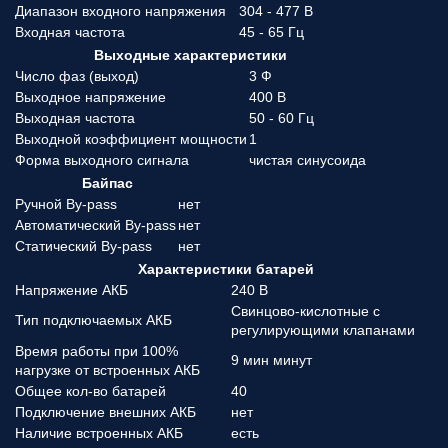
Диапазон входного напряжения
304 - 477 В
Входная частота
45 - 65 Гц
Выходные характеристики
Число фаз (выход)
3 Ф
Выходное напряжение
400 В
Выходная частота
50 - 60 Гц
Выходной коэффициент мощности
1
Форма выходного сигнала
чистая синусоида
Байпас
Ручной By-pass
нет
Автоматический By-pass
нет
Статический By-pass
нет
Характеристики батарей
Напряжение АКБ
240 В
Свинцово-кислотные с
Тип подключаемых АКБ
регулирующими клапанами
Время работы при 100%
9 мин минут
нагрузке от встроенных АКБ
Общее кол-во батарей
40
Подключение внешних АКБ
нет
Наличие встроенных АКБ
есть