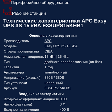
Периферийное оборудование
Рабочие станции
Технические характеристики APC Easy
UPS 3S 15 кВА E3SUPS15KHB1
Основные характеристики
Производитель
APC
Модель
Easy UPS 3S 15 кВА
Страна производства
США
Номинальная мощность
15 кВт | 15 кВа
Тип
двойного преобразования (on-line)
Гарантия
1 год
Архитектура
моноблочный
Напряжение (вx./вых.)
380В / 380В
Тип установки
напольный
Артикул
E3SUPS15KHB1
Входные характеристики
Входной коэффициент мощности
0.99
Число фаз (вход)
3 Ф
Входное напряжение
400 В