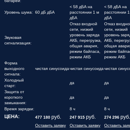
батарей:
< 58 дБА на
< 58 дБА на
Уровень шума:
60 дБ дБА
расстоянии 1 м
расстоянии 1
дБА
дБА
Отказ входной
Отказ входно
сети, низкий
сети, низкий
уровень заряда
уровень заря
Звуковая
АКБ, перегрузка,
АКБ, перегру
сигнализация:
общая авария,
общая авари
режим байпаса,
режим байпа
режим АКБ
режим АКБ
Форма
выходного
чистая синусоида
чистая синусоида
чистая синус
сигнала:
Холодный
да
да
старт:
Защита от
короткого
да
да
замыкания:
Время зарядки:
8 ч
8 ч
ЦЕНА:
руб.
руб.
руб
477 180
247 915
274 296
Оставить заявку
Оставить заявку
Оставить зая