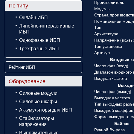
Производитель
По типу
Модель
Страна производст
Онлайн ИБП
Номинальная мощн
Линейно-интерактивные
Тип
ИБП
Архитектура
Однофазные ИБП
Напряжение (вx./вы
Тип установки
Трехфазные ИБП
Артикул
Входные х
Число фаз (вход)
Рейтинг ИБП
Диапазон входного
Входная частота
Оборудование
Выходн
Число фаз (выход)
Силовые модули
Выходная частота
Силовые шкафы
Тип выходных разъ
Аккумуляторы для ИБП
Выходной коэффиц
Форма выходного с
Стабилизаторы
Байпас
напряжения
Ручной By-pass
Выпрямительные