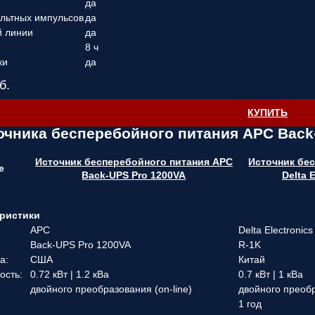
да
ольтных импульсов
да
й линии
да
8 ч
ки
да
б.
КУПИТЬ
очника бесперебойного питания APC Back
Источник бесперебойного питания APC
Источник бе
е
Back-UPS Pro 1200VA
Delta 
ристики
APC
Delta Electronics
Back-UPS Pro 1200VA
R-1K
а:
США
Китай
ость:
0.72 кВт | 1.2 кВа
0.7 кВт | 1 кВа
двойного преобразования (on-line)
двойного преобр
1 год