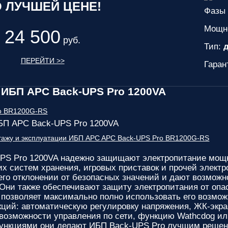
 ЛУЧШЕЙ ЦЕНЕ!
Фазы 
Мощн
24 500
руб.
Тип:
д
ПЕРЕЙТИ >>
Гаран
ИБП APC Back-UPS Pro 1200VA
БП APC Back-UPS Pro 1200VA
нтажу и эксплуатации ИБП APC APC Back-UPS Pro BR1200G-RS
PS Pro 1200VA
надежно защищают электропитание мощн
х систем хранения, игровых приставок и прочей элект
его отклонении от безопасных значений и дают возможн
 Они также обеспечивают защиту электропитания от опа
позволяет максимально полно использовать его возмож
ций: автоматическую регулировку напряжения, ЖК-экра
 возможности управления по сети, функцию Wathcdog и
ункциями они делают ИБП Back-UPS Pro лучшим решени