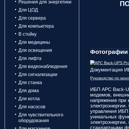
Решения для энергетики
ПО
Для ЦОД
Для сервера
Для компьютера
В стойку
Для медицины
Для освещения
Фотографии 
Для лифта
Для видеонаблюдения
Документация И
Для сигнализации
Руководство по мо
Для станка
ИБП APC Back-U
Для дома
модемов, внешни
Для котла
напряжение при 
электроэнергии.
Для насосов
управления ИБП 
Для чувствительного
уникальных функ
оборудования
электроэнергии,
стандартными ф
Для магазинов