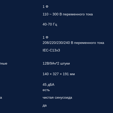
1 Ф
110 ~ 300 В переменного тока
40-70 Гц
1 Ф
208/220/230/240 В переменного тока
IEC-C13x3
тные
12В/9Ач*2 штуки
140 × 327 × 191 мм
45 дБА
есть
да
чистая синусоида
да