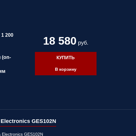
| 1 200
18 580
руб.
 (on-
КУПИТЬ
В корзину
 мм
 Electronics GES102N