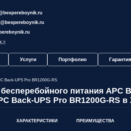
@bespereboynik.ru
r@bespereboynik.ru
pereboynik.ru
х >
Услуги
Портфолио
Гарантия
C Back-UPS Pro BR1200G-RS
 бесперебойного питания APC B
PC Back-UPS Pro BR1200G-RS в
ХАРАКТЕРИСТИКИ
ПРЕИМУЩЕСТВА