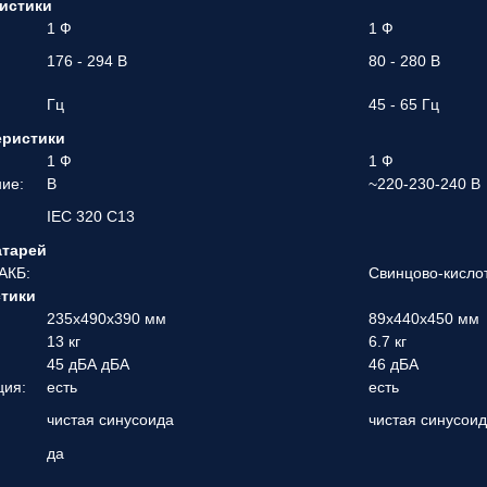
истики
1 Ф
1 Ф
176 - 294 В
80 - 280 В
Гц
45 - 65 Гц
еристики
1 Ф
1 Ф
ие:
В
~220-230-240 В
IEC 320 C13
атарей
АКБ:
Свинцово-кисло
стики
235x490x390 мм
89x440x450 мм
13 кг
6.7 кг
45 дБА дБА
46 дБА
ция:
есть
есть
чистая синусоида
чистая синусои
да