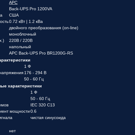
APC
Back-UPS Pro 1200VA
ва
США
ость
0.72 кВт | 1.2 кВа
двойного преобразования (on-line)
моноблочный
х.)
220В / 220В
напольный
APC Back-UPS Pro BR1200G-RS
арактеристики
1 Ф
 напряжения
176 - 294 В
50 - 60 Гц
ые характеристики
1 Ф
50 - 60 Гц
емов
IEC 320 C13
иент мощности
0.6
игнала
чистая синусоида
нет