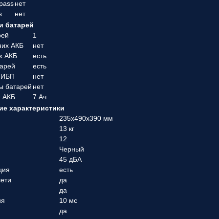
pass
нет
s
нет
и батарей
рей
1
них АКБ
нет
х АКБ
есть
тарей
есть
 ИБП
нет
ы батарей
нет
х АКБ
7 Ач
е характеристики
235x490x390 мм
13 кг
12
Черный
45 дБА
ция
есть
сети
да
да
ия
10 мс
да