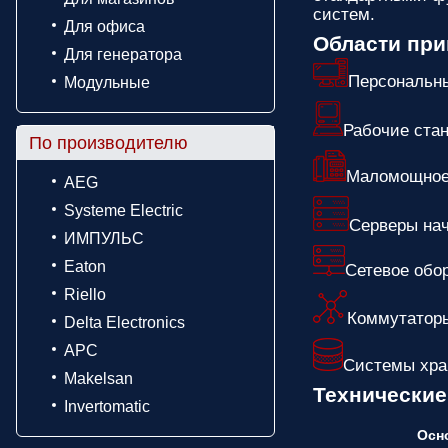
систем.
Для офиса
Области пр
Для генератора
Персональн
Модульные
Рабочие ста
По производителю
Маломощное
AEG
Systeme Electric
Серверы нач
ИМПУЛЬС
Eaton
Сетевое обо
Riello
Коммутатор
Delta Electronics
APC
Системы хра
Makelsan
Технические
Invertomatic
Осн