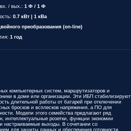
вх. / вых.:
1 Ф / 1 Ф
ость:
0.7 кВт | 1 кВа
войного преобразования (on-line)
тия:
1 год
ых компьютерных систем, маршрутизаторов и
роники в доме или организации. Эти ИБП стабилизируют
ость длительной работы от батарей при отключении
сных бросков и всплесков напряжения, а ПО для
ности. Модели этого семейства предлагают ряд
н, интеллектуальные розетки, функции экономии
ли настраиваемые выходы. В сочетании со
ем для защиты данных и обеспечения готовности