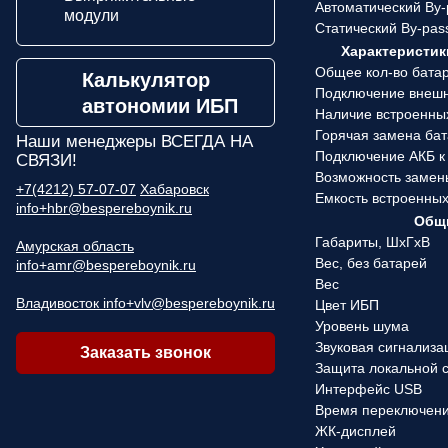
Автоматический By-
модули
Статический By-pas
Характеристик
Общее кол-во бата
Калькулятор
Подключение внеш
автономии ИБП
Наличие встроенны
Горячая замена ба
Наши менеджеры
ВСЕГДА НА
Подключение АКБ к
СВЯЗИ!
Возможность замен
+7(4212) 57-07-07
Хабаровск
Емкость встроенны
info+hbr@bespereboynik.ru
Общи
Габариты, ШхГхВ
Амурская область
Вес, без батарей
info+amr@bespereboynik.ru
Вес
Владивосток info+vlv@bespereboynik.ru
Цвет ИБП
Уровень шума
Звуковая сигнализа
Заказать звонок
Защита локальной 
Интерфейс USB
Время переключен
ЖК-дисплей