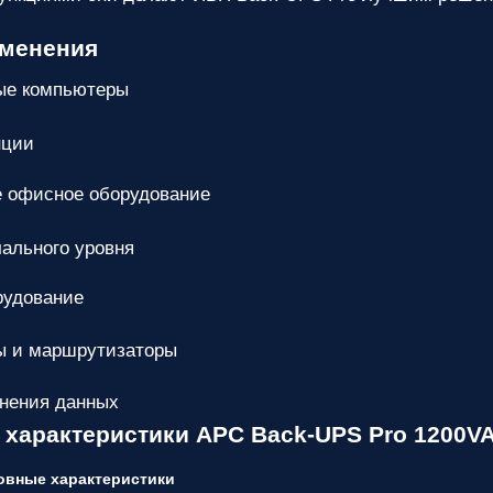
именения
ые компьютеры
нции
 офисное оборудование
ального уровня
рудование
ы и маршрутизаторы
нения данных
 характеристики APC Back-UPS Pro 1200V
овные характеристики