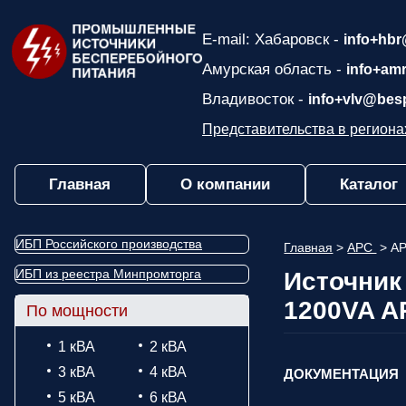
E-mail: Хабаровск -
info+hbr
Амурская область -
info+am
Владивосток -
info+vlv@bes
Представительства в региона
Главная
О компании
Каталог
ИБП Российского производства
Главная
>
APC
>
AP
ИБП из реестра Минпромторга
Источник
1200VA A
По мощности
1 кВА
2 кВА
3 кВА
4 кВА
ДОКУМЕНТАЦИЯ
5 кВА
6 кВА